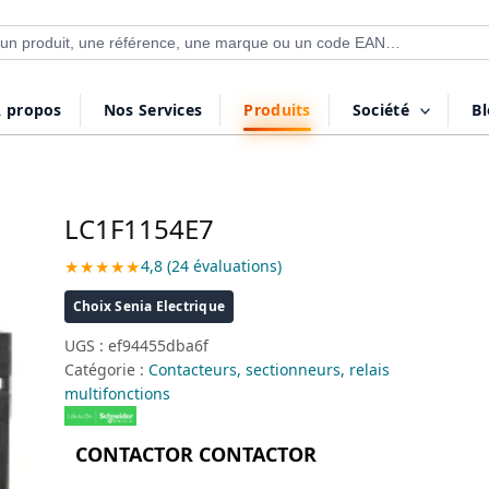
 de produits
 propos
Nos Services
Produits
Société
B
LC1F1154E7
★★★★★
4,8 (24 évaluations)
Choix Senia Electrique
UGS :
ef94455dba6f
Catégorie :
Contacteurs, sectionneurs, relais
multifonctions
CONTACTOR CONTACTOR