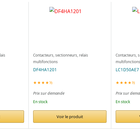
lais
Contacteurs, sectionneurs, relais
Contacteurs, s
multifonctions
multifonction
DF4HA1201
LC1D50AE7
★★★★½
★★★★½
Prix sur demande
Prix sur dem
En stock
En stock
t
Voir le produit