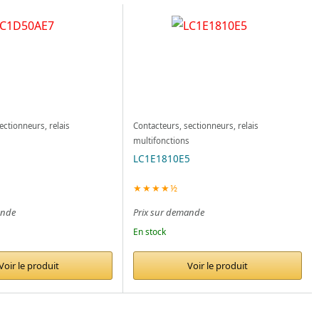
ectionneurs, relais
Contacteurs, sectionneurs, relais
s
multifonctions
LC1E1810E5
★★★★½
ande
Prix sur demande
En stock
Voir le produit
Voir le produit