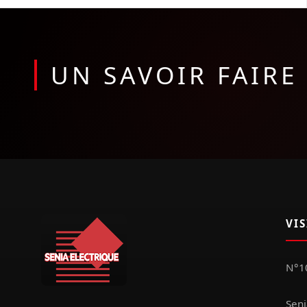
UN SAVOIR FAIR
VI
N°10
Seni