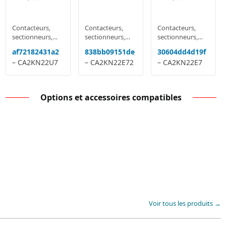
Contacteurs,
Contacteurs,
Contacteurs,
sectionneurs,
sectionneurs,
sectionneurs,
relais
relais
relais
af72182431a2
838bb09151de
30604dd4d19f
multifonctions
multifonctions
multifonctions
– CA2KN22U7
– CA2KN22E72
– CA2KN22E7
Options et accessoires compatibles
Voir tous les produits →