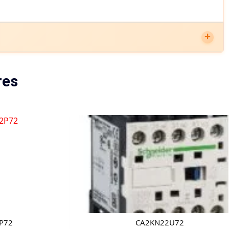
res
P72
CA2KN22U72