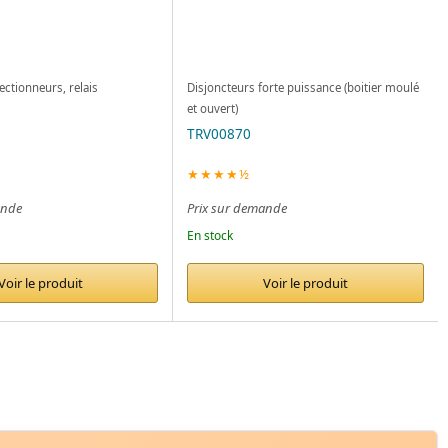
ectionneurs, relais
Disjoncteurs forte puissance (boitier moulé
s
et ouvert)
TRV00870
★★★★½
ande
Prix sur demande
En stock
Voir le produit
Voir le produit