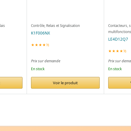
lais
Contrôle, Relais et Signalisation
Contacteurs, s
multifonction
K1F006NX
LE4D12Q7
★★★★½
★★★★½
Prix sur demande
Prix sur dem
En stock
En stock
t
Voir le produit