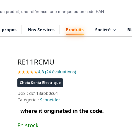
 de produits
 propos
Nos Services
Produits
Société
B
RE11RCMU
★★★★★
4,8 (24 évaluations)
Choix Senia Electrique
UGS :
dc113abb0c64
Catégorie :
Schneider
where it originated in the code.
En stock