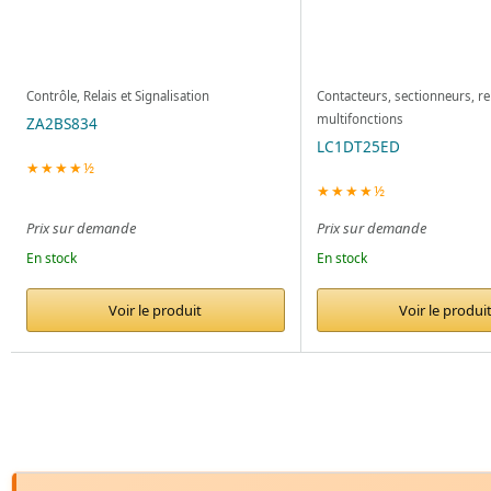
Contrôle, Relais et Signalisation
Contacteurs, sectionneurs, re
multifonctions
ZA2BS834
LC1DT25ED
★★★★½
★★★★½
Prix sur demande
Prix sur demande
En stock
En stock
Voir le produit
Voir le produi