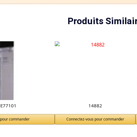
Produits Similai
E77101
14882
 pour commander
Connectez-vous pour commander