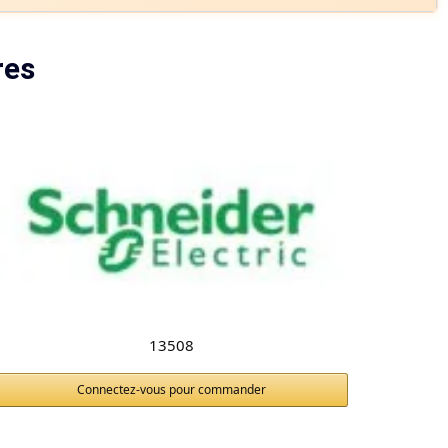
res
13508
Connectez-vous pour commander