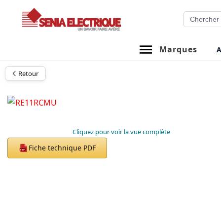
Aller
Recherche
au
contenu
Marques
A
Retour
Cliquez pour voir la vue complète
Fiche technique PDF
PDF