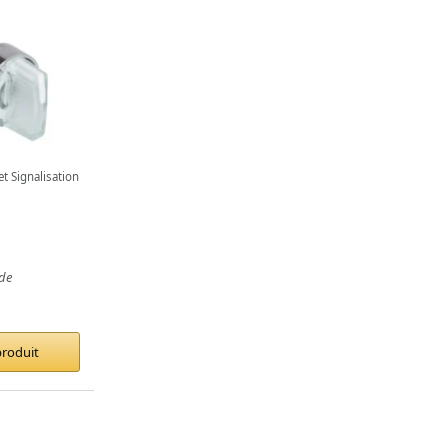
et Signalisation
de
produit