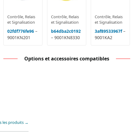
Contrôle, Relais
Contrôle, Relais
Contrôle, Relais
et Signalisation
et Signalisation
et Signalisation
02fdf776fe96
–
b64dba2c0192
3af89533967f
–
9001KN201
– 9001KN8330
9001KA2
Options et accessoires compatibles
s les produits →