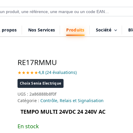
 de produits
 propos
Nos Services
Produits
Société
B
RE17RMMU
★★★★★
4,8 (24 évaluations)
Choix Senia Electrique
UGS :
2a86888b8f0f
Catégorie :
Contrôle, Relais et Signalisation
TEMPO MULTI 24VDC 24 240V AC
En stock