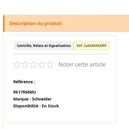
Description du produit
Contrôle, Relais et Signalisation
Réf. 2a86888b8f0f
Noter cette article
Référence :
RE17RMMU
Marque :
Schneider
Disponibilité :
En Stock