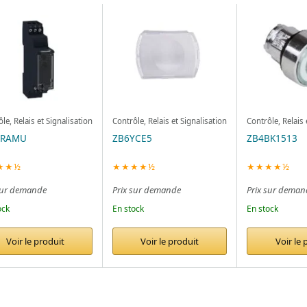
le, Relais et Signalisation
Contrôle, Relais et Signalisation
Contrôle, Relais 
7RAMU
ZB6YCE5
ZB4BK1513
★★½
★★★★½
★★★★½
sur demande
Prix sur demande
Prix sur deman
ock
En stock
En stock
Voir le produit
Voir le produit
Voir le 