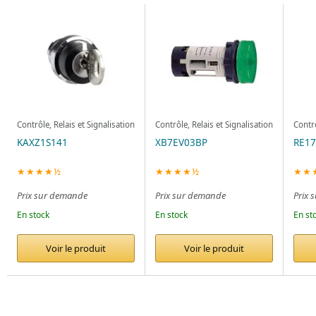
Contrôle, Relais et Signalisation
Contrôle, Relais et Signalisation
Contrô
KAXZ1S141
XB7EV03BP
RE1
★★★★½
★★★★½
★★
Prix sur demande
Prix sur demande
Prix 
En stock
En stock
En st
Voir le produit
Voir le produit