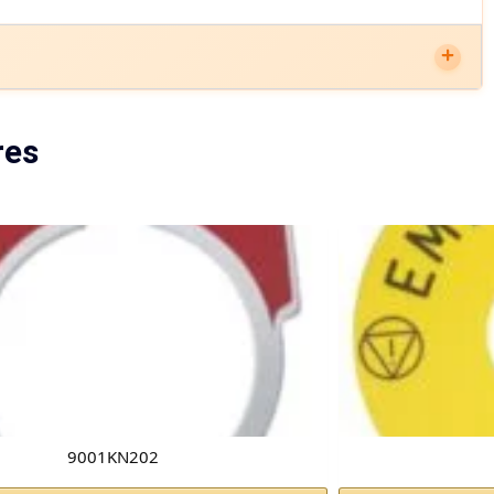
res
9001KN202