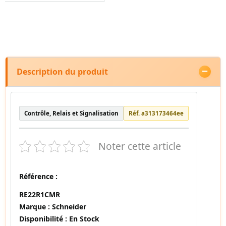
Description du produit
Contrôle, Relais et Signalisation
Réf. a313173464ee
Noter cette article
Référence :
RE22R1CMR
Marque :
Schneider
Disponibilité :
En Stock