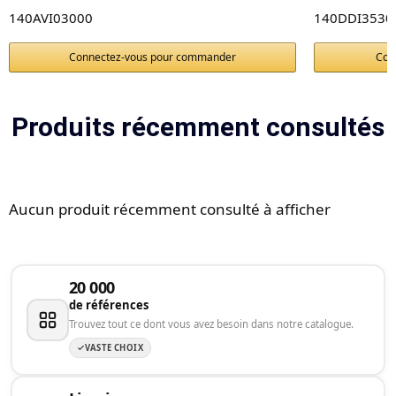
140AVI03000
140DDI3530
Connectez-vous pour commander
Con
Produits récemment consultés
Aucun produit récemment consulté à afficher
20 000
de références
Trouvez tout ce dont vous avez besoin dans notre catalogue.
VASTE CHOIX