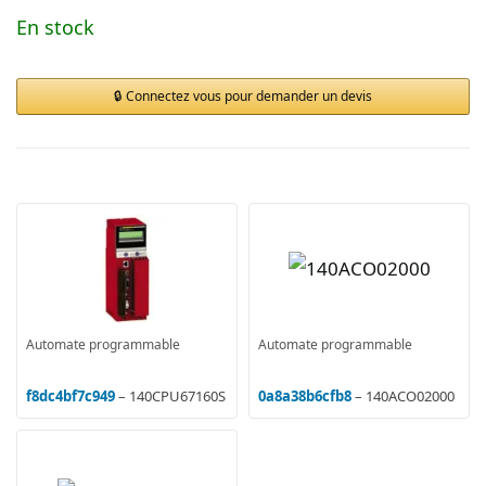
En stock
Connectez vous pour demander un devis
Automate programmable
Automate programmable
f8dc4bf7c949
– 140CPU67160S
0a8a38b6cfb8
– 140ACO02000