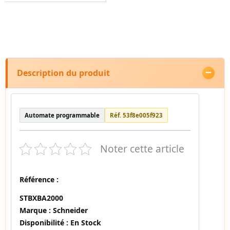
Description du produit
Automate programmable
Réf. 53f8e005f923
Noter cette article
Référence :
STBXBA2000
Marque :
Schneider
Disponibilité :
En Stock