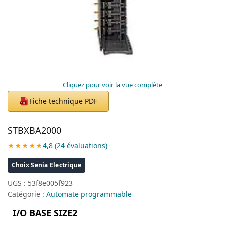
Cliquez pour voir la vue complète
Fiche technique PDF
PDF
STBXBA2000
★★★★★
4,8 (24 évaluations)
Choix Senia Electrique
UGS :
53f8e005f923
Catégorie :
Automate programmable
I/O BASE SIZE2