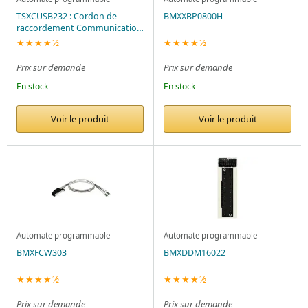
TSXCUSB232 : Cordon de
BMXXBP0800H
raccordement Communication
PC-Automate Schneider
★★★★½
★★★★½
Prix sur demande
Prix sur demande
En stock
En stock
Voir le produit
Voir le produit
Automate programmable
Automate programmable
BMXFCW303
BMXDDM16022
★★★★½
★★★★½
Prix sur demande
Prix sur demande