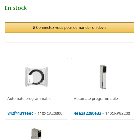
En stock
Connectez vous pour demander un devis
Automate programmable
Automate programmable
842f41311eec
– 110XCA20300
4ea2a2280e33
– 140CRP93200