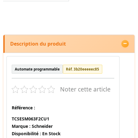
Description du produit
Automate programmable
Réf. 3b20eeeeec85
Noter cette article
Référence :
TCSESM063F2CU1
Marque :
Schneider
Disponibilité :
En Stock