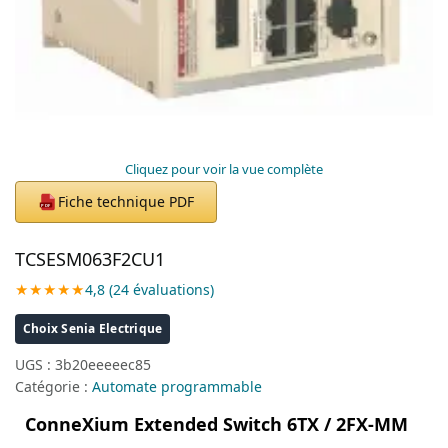
Cliquez pour voir la vue complète
Fiche technique PDF
PDF
TCSESM063F2CU1
★★★★★
4,8 (24 évaluations)
Choix Senia Electrique
UGS :
3b20eeeeec85
Catégorie :
Automate programmable
ConneXium Extended Switch 6TX / 2FX-MM