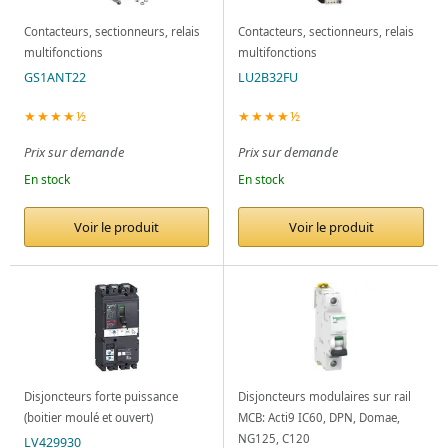
Contacteurs, sectionneurs, relais
Contacteurs, sectionneurs, relais
multifonctions
multifonctions
GS1ANT22
LU2B32FU
★★★★½
★★★★½
Prix sur demande
Prix sur demande
En stock
En stock
Voir le produit
Voir le produit
Disjoncteurs forte puissance
Disjoncteurs modulaires sur rail
(boitier moulé et ouvert)
MCB: Acti9 IC60, DPN, Domae,
NG125, C120
LV429930