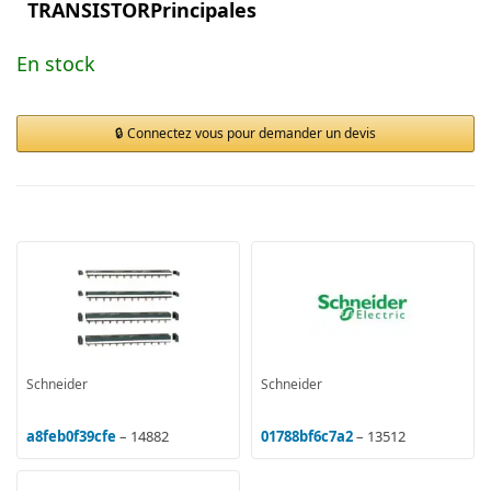
TRANSISTORPrincipales
En stock
Connectez vous pour demander un devis
Schneider
Schneider
a8feb0f39cfe
– 14882
01788bf6c7a2
– 13512