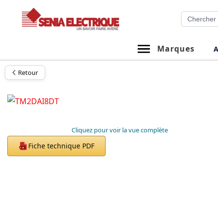
Aller
Recherche
au
contenu
Marques
A
Retour
Cliquez pour voir la vue complète
Fiche technique PDF
PDF