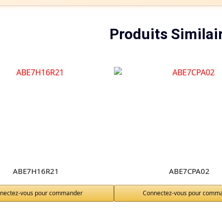
Produits Similai
ABE7H16R21
ABE7CPA02
nectez-vous pour commander
Connectez-vous pour comm