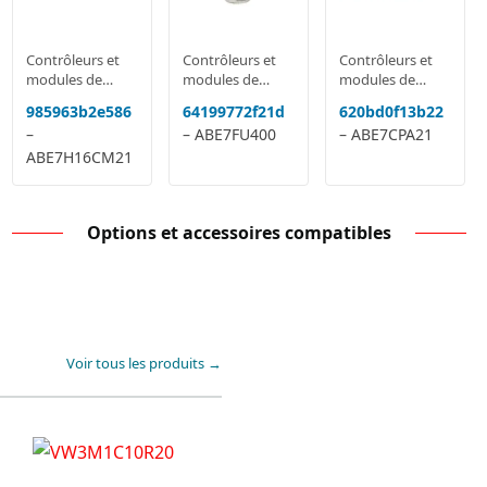
Contrôleurs et
Contrôleurs et
Contrôleurs et
modules de
modules de
modules de
sécurité
sécurité
sécurité
985963b2e586
64199772f21d
620bd0f13b22
–
– ABE7FU400
– ABE7CPA21
ABE7H16CM21
Options et accessoires compatibles
Voir tous les produits →