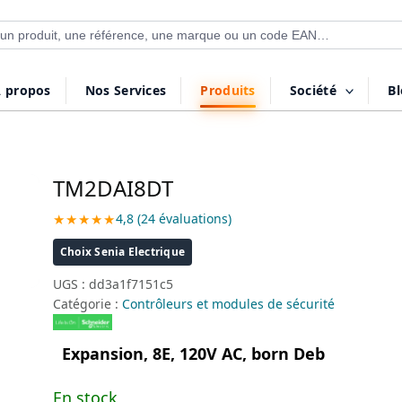
 de produits
 propos
Nos Services
Produits
Société
B
TM2DAI8DT
★★★★★
4,8 (24 évaluations)
Choix Senia Electrique
UGS :
dd3a1f7151c5
Catégorie :
Contrôleurs et modules de sécurité
Expansion, 8E, 120V AC, born Deb
En stock