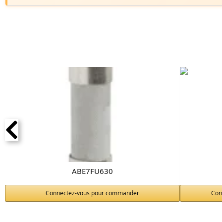
ABE7FU630
Connectez-vous pour commander
Con