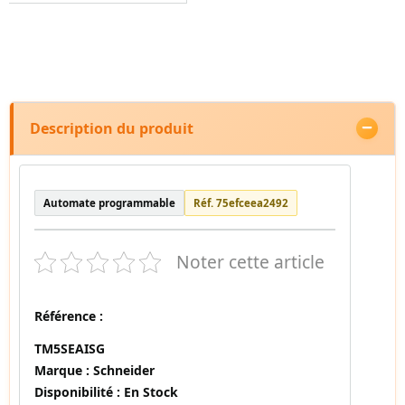
Description du produit
Automate programmable
Réf. 75efceea2492
Noter cette article
Référence :
TM5SEAISG
Marque :
Schneider
Disponibilité :
En Stock