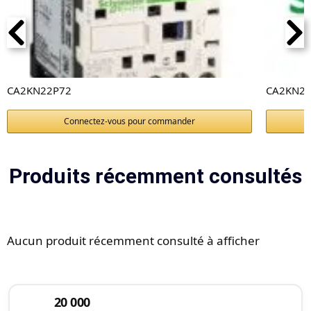
CA2KN22P72
CA2KN22
Connectez-vous pour commander
Produits récemment consultés
Aucun produit récemment consulté à afficher
20 000