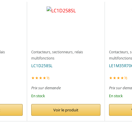
lais
Contacteurs, sectionneurs, relais
Contacteurs, s
multifonctions
multifonction
LC1D258SL
LE1M35R70
★★★★½
★★★★½
Prix sur demande
Prix sur dem
En stock
En stock
t
Voir le produit