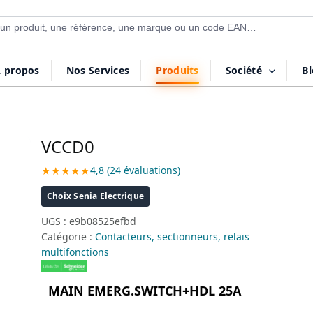
 de produits
 propos
Nos Services
Produits
Société
B
VCCD0
★★★★★
4,8 (24 évaluations)
Choix Senia Electrique
UGS :
e9b08525efbd
Catégorie :
Contacteurs, sectionneurs, relais
multifonctions
MAIN EMERG.SWITCH+HDL 25A