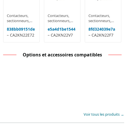
Contacteurs,
Contacteurs,
Contacteurs,
sectionneurs,
sectionneurs,
sectionneurs,
relais
relais
relais
838bb09151de
e5a4d1be1544
8fd324039e7a
multifonctions
multifonctions
multifonctions
– CA2KN22E72
– CA2KN22V7
– CA2KN22F7
Options et accessoires compatibles
Voir tous les produits →