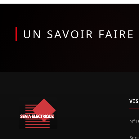
UN SAVOIR FAIR
VI
N°10
Seni