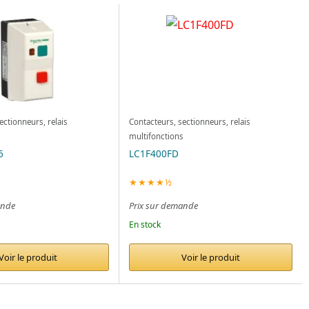
ectionneurs, relais
Contacteurs, sectionneurs, relais
s
multifonctions
6
LC1F400FD
★★★★½
ande
Prix sur demande
En stock
Voir le produit
Voir le produit