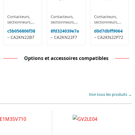
Contacteurs,
Contacteurs,
Contacteurs,
sectionneurs,
sectionneurs,
sectionneurs,
relais
relais
relais
c5b056806f38
8fd324039e7a
d0d7dbff9064
multifonctions
multifonctions
multifonctions
– CA2KN22B7
– CA2KN22F7
– CA2KN22P72
Options et accessoires compatibles
Voir tous les produits →