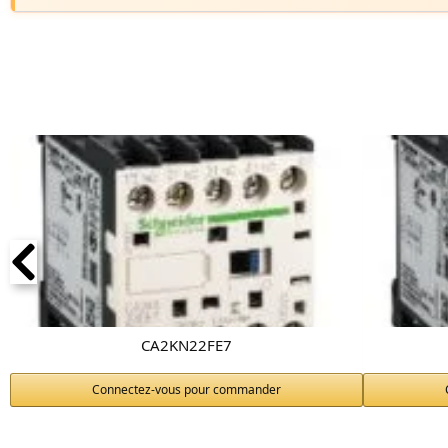
CA2KN22FE7
Connectez-vous pour commander