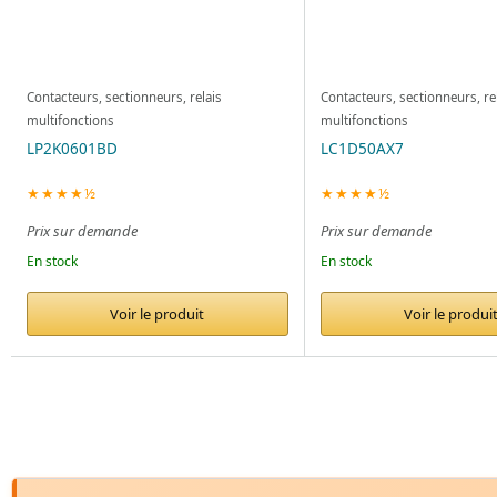
Contacteurs, sectionneurs, relais
Contacteurs, sectionneurs, re
multifonctions
multifonctions
LP2K0601BD
LC1D50AX7
★★★★½
★★★★½
Prix sur demande
Prix sur demande
En stock
En stock
Voir le produit
Voir le produi