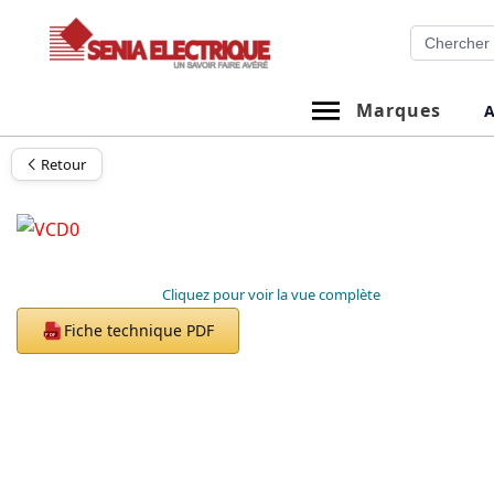
Aller
Recherche
au
contenu
Marques
A
Retour
Cliquez pour voir la vue complète
Fiche technique PDF
PDF