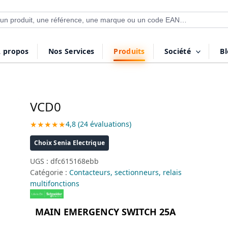
 de produits
 propos
Nos Services
Produits
Société
B
VCD0
★★★★★
4,8 (24 évaluations)
Choix Senia Electrique
UGS :
dfc615168ebb
Catégorie :
Contacteurs, sectionneurs, relais
multifonctions
MAIN EMERGENCY SWITCH 25A