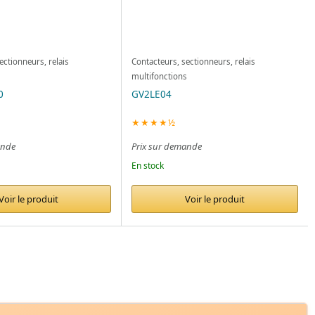
ectionneurs, relais
Contacteurs, sectionneurs, relais
s
multifonctions
0
GV2LE04
★★★★½
ande
Prix sur demande
En stock
Voir le produit
Voir le produit