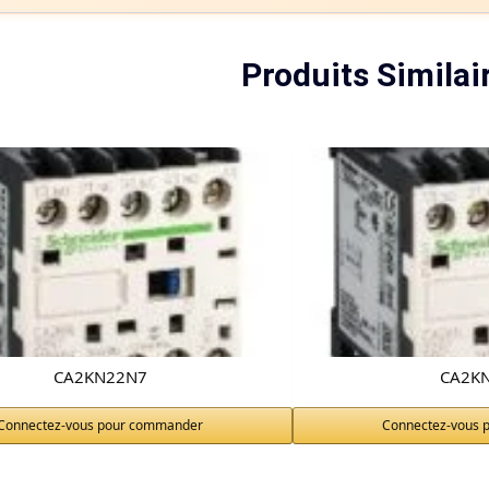
Produits Similai
CA2KN22N7
CA2K
Connectez-vous pour commander
Connectez-vous 