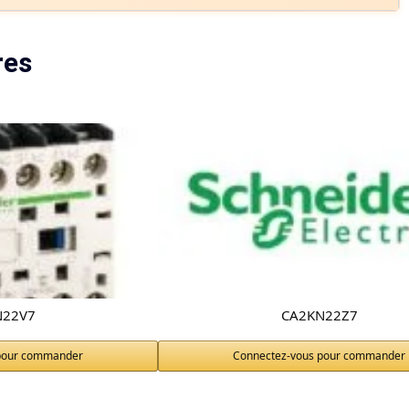
res
N22V7
CA2KN22Z7
pour commander
Connectez-vous pour commander