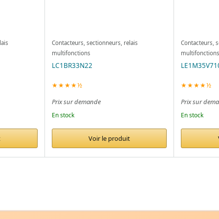
lais
Contacteurs, sectionneurs, relais
Contacteurs, s
multifonctions
multifonction
LC1BR33N22
LE1M35V71
★★★★½
★★★★½
Prix sur demande
Prix sur dem
En stock
En stock
t
Voir le produit