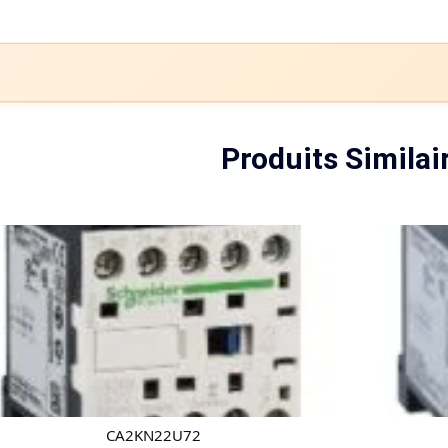
Produits Similai
CA2KN22U72