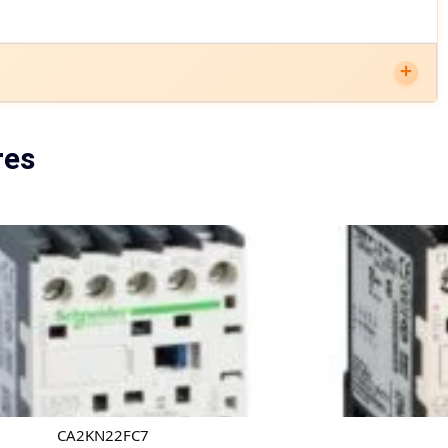
res
CA2KN22FC7