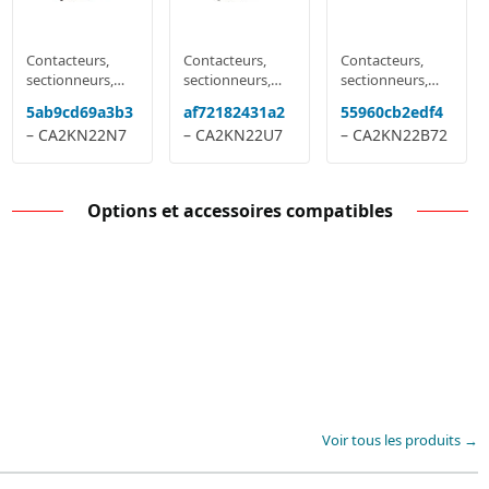
Contacteurs,
Contacteurs,
Contacteurs,
sectionneurs,
sectionneurs,
sectionneurs,
relais
relais
relais
5ab9cd69a3b3
af72182431a2
55960cb2edf4
multifonctions
multifonctions
multifonctions
– CA2KN22N7
– CA2KN22U7
– CA2KN22B72
Options et accessoires compatibles
Voir tous les produits →