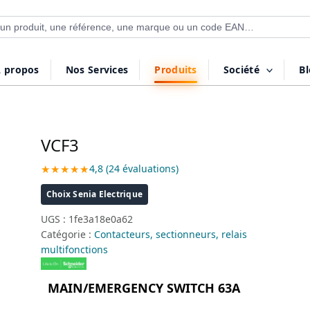
 de produits
 propos
Nos Services
Produits
Société
B
VCF3
★★★★★
4,8 (24 évaluations)
Choix Senia Electrique
UGS :
1fe3a18e0a62
Catégorie :
Contacteurs, sectionneurs, relais
multifonctions
MAIN/EMERGENCY SWITCH 63A