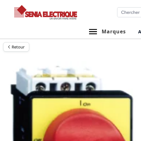
Aller
Recherche
au
contenu
Marques
A
Retour