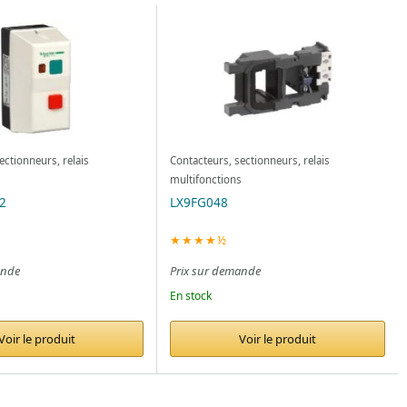
ectionneurs, relais
Contacteurs, sectionneurs, relais
s
multifonctions
2
LX9FG048
★★★★½
ande
Prix sur demande
En stock
Voir le produit
Voir le produit