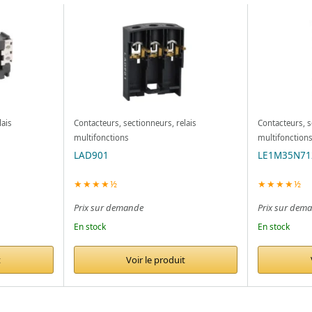
lais
Contacteurs, sectionneurs, relais
Contacteurs, s
multifonctions
multifonction
LAD901
LE1M35N71
★★★★½
★★★★½
Prix sur demande
Prix sur dem
En stock
En stock
t
Voir le produit