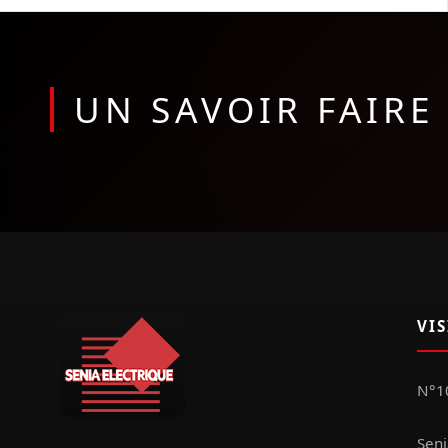
UN SAVOIR FAIR
VI
N°10
Seni