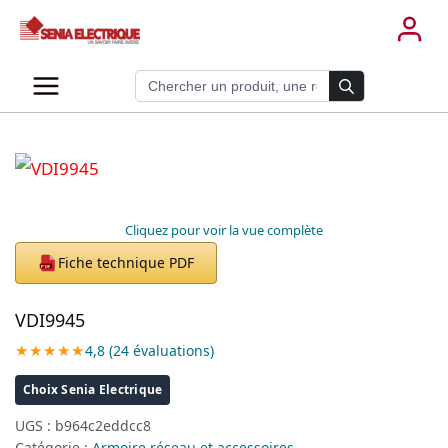
Aller
au
contenu
Recherche de produits
Cliquez pour voir la vue complète
Fiche technique PDF
PDF
VDI9945
★★★★★
4,8 (24 évaluations)
Choix Senia Electrique
UGS :
b964c2eddcc8
Catégorie :
Armoire réseau et accessoires