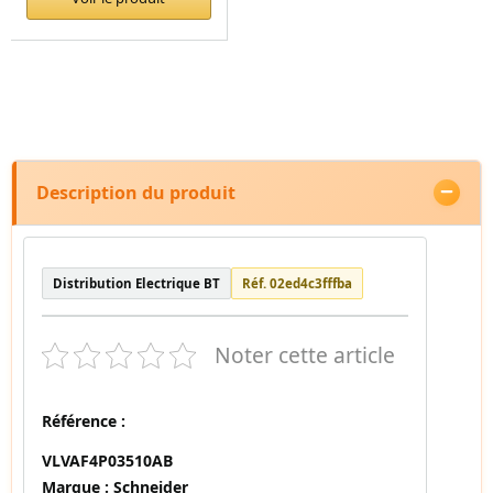
Description du produit
Distribution Electrique BT
Réf. 02ed4c3fffba
Noter cette article
Référence :
VLVAF4P03510AB
Marque :
Schneider