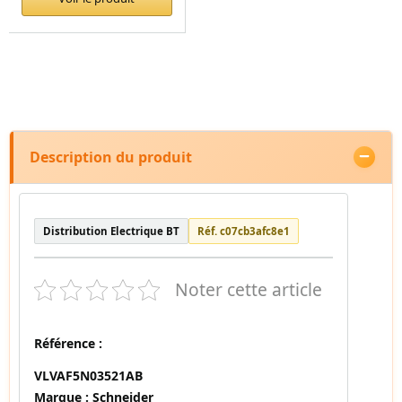
Description du produit
Distribution Electrique BT
Réf. c07cb3afc8e1
Noter cette article
Référence :
VLVAF5N03521AB
Marque :
Schneider