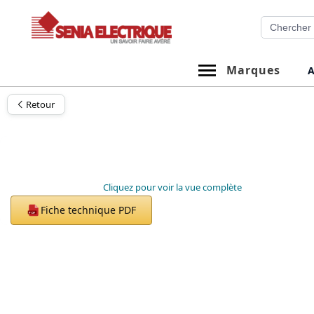
Aller
Recherche
au
contenu
Marques
A
Retour
Cliquez pour voir la vue complète
Fiche technique PDF
PDF