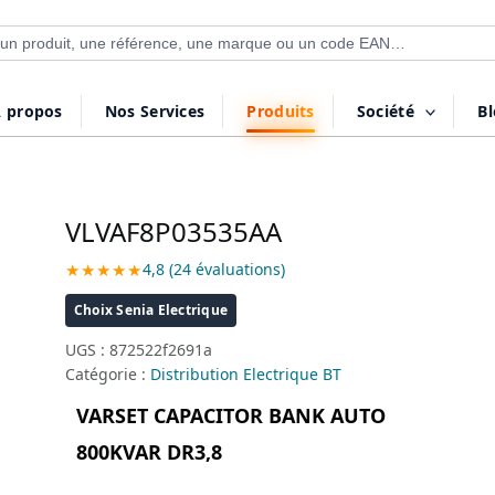
 de produits
 propos
Nos Services
Produits
Société
B
VLVAF8P03535AA
★★★★★
4,8 (24 évaluations)
Choix Senia Electrique
UGS :
872522f2691a
Catégorie :
Distribution Electrique BT
VARSET CAPACITOR BANK AUTO
800KVAR DR3,8