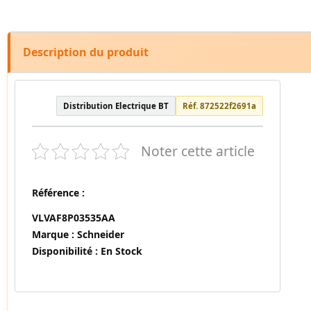
Description du produit
Distribution Electrique BT
Réf. 872522f2691a
Noter cette article
Référence :
VLVAF8P03535AA
Marque :
Schneider
Disponibilité :
En Stock