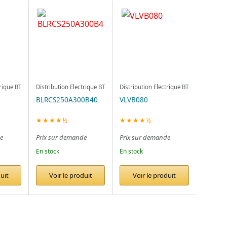
trique BT
Distribution Electrique BT
Distribution Electrique BT
BLRCS250A300B40
VLVB080
★★★★½
★★★★½
e
Prix sur demande
Prix sur demande
En stock
En stock
uit
Voir le produit
Voir le produit