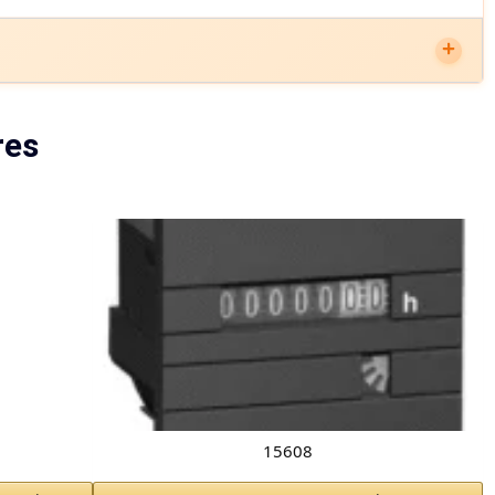
res
15608