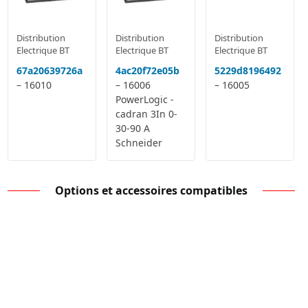
Distribution
Distribution
Distribution
Electrique BT
Electrique BT
Electrique BT
67a20639726a
4ac20f72e05b
5229d8196492
– 16010
– 16006
– 16005
PowerLogic -
cadran 3In 0-
30-90 A
Schneider
Options et accessoires compatibles