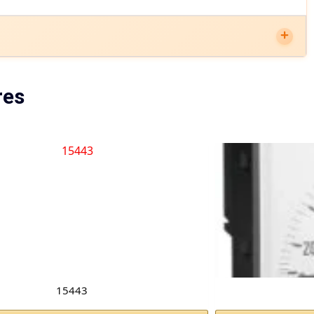
res
15443