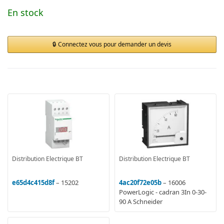
En stock
Connectez vous pour demander un devis
Distribution Electrique BT
Distribution Electrique BT
e65d4c415d8f
– 15202
4ac20f72e05b
– 16006
PowerLogic - cadran 3In 0-30-
90 A Schneider