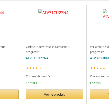
reur
Variateur de vitesse et Démarreur
Variateur de v
progressif
progressif
ATV31CU22N4
ATV320U06
★★★★½
★★★★½
Prix sur demande
Prix sur dem
En stock
En stock
t
Voir le produit