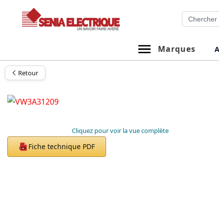
Aller
Recherche
au
contenu
Marques
A
Retour
Cliquez pour voir la vue complète
Fiche technique PDF
PDF