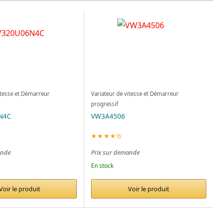
itesse et Démarreur
Variateur de vitesse et Démarreur
progressif
N4C
VW3A4506
★★★★½
ande
Prix sur demande
En stock
Voir le produit
Voir le produit