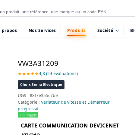
 de produits
 propos
Nos Services
Produits
Société
B
VW3A31209
★★★★★
4,8 (24 évaluations)
Choix Senia Electrique
UGS :
88f7e355c7be
Catégorie :
Variateur de vitesse et Démarreur
progressif
CARTE COMMUNICATION DEVICENET