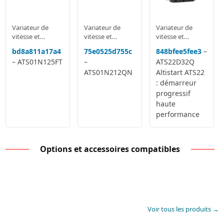
Variateur de
Variateur de
Variateur de
vitesse et
vitesse et
vitesse et
Démarreur
Démarreur
Démarreur
bd8a811a17a4
75e0525d755c
848bfee5fee3
–
progressif
progressif
progressif
– ATS01N125FT
–
ATS22D32Q
ATS01N212QN
Altistart ATS22
: démarreur
progressif
haute
performance
Options et accessoires compatibles
Voir tous les produits →