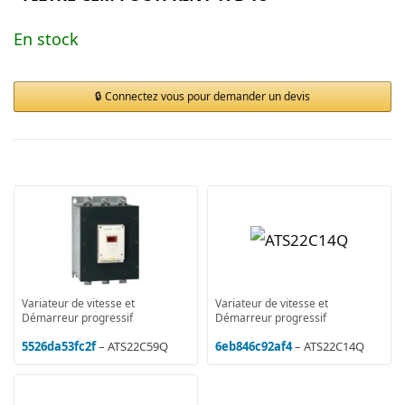
En stock
Connectez vous pour demander un devis
Variateur de vitesse et
Variateur de vitesse et
Démarreur progressif
Démarreur progressif
5526da53fc2f
– ATS22C59Q
6eb846c92af4
– ATS22C14Q