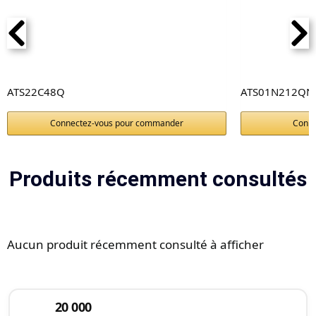
ATS22C48Q
ATS01N212QN
Connectez-vous pour commander
Conne
Produits récemment consultés
Aucun produit récemment consulté à afficher
20 000