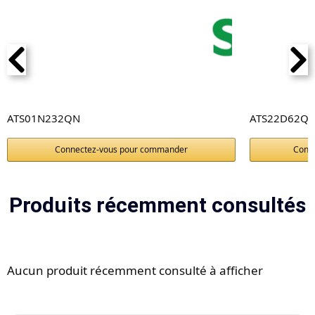
ATS01N232QN
ATS22D62Q
Connectez-vous pour commander
Conn
Produits récemment consultés
Aucun produit récemment consulté à afficher