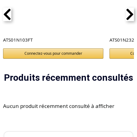
ATS01N103FT
ATS01N232
Connectez-vous pour commander
Con
Produits récemment consultés
Aucun produit récemment consulté à afficher