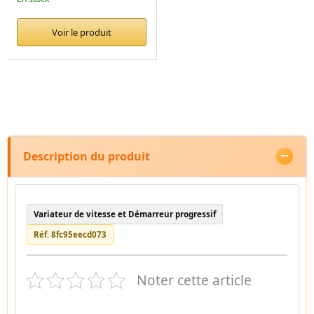
Voir le produit
Description du produit
Variateur de vitesse et Démarreur progressif
Réf. 8fc95eecd073
Noter cette article