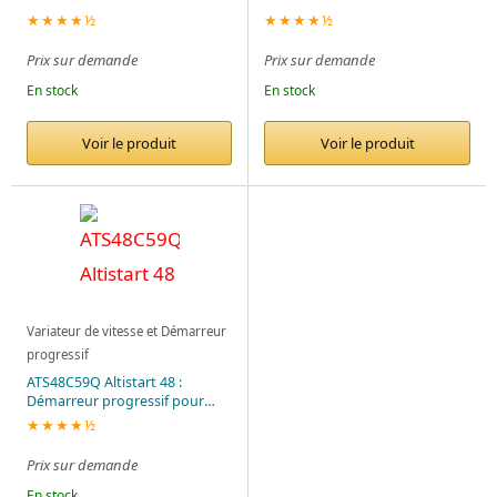
★★★★½
★★★★½
Prix sur demande
Prix sur demande
En stock
En stock
Voir le produit
Voir le produit
Variateur de vitesse et Démarreur
progressif
ATS48C59Q Altistart 48 :
Démarreur progressif pour
moteurs asynchrones 590A
★★★★½
Prix sur demande
En stock