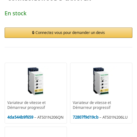
En stock
Connectez vous pour demander un devis
Variateur de vitesse et
Variateur de vitesse et
Démarreur progressif
Démarreur progressif
4da544b9f659
– ATS01N206QN
72807f9d19cb
– ATS01N206LU