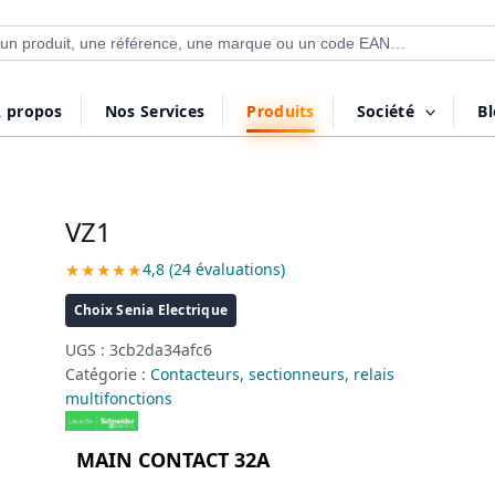
 de produits
 propos
Nos Services
Produits
Société
B
VZ1
★★★★★
4,8 (24 évaluations)
Choix Senia Electrique
UGS :
3cb2da34afc6
Catégorie :
Contacteurs, sectionneurs, relais
multifonctions
MAIN CONTACT 32A