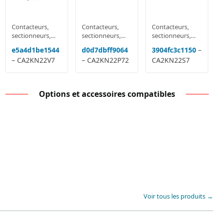
Contacteurs,
Contacteurs,
Contacteurs,
sectionneurs,
sectionneurs,
sectionneurs,
relais
relais
relais
e5a4d1be1544
d0d7dbff9064
3904fc3c1150
–
multifonctions
multifonctions
multifonctions
– CA2KN22V7
– CA2KN22P72
CA2KN22S7
Options et accessoires compatibles
Voir tous les produits →