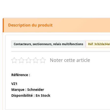
Description du produit
Contacteurs, sectionneurs, relais multifonctions
Réf. 3cb2da34a
Noter cette article
Référence :
VZ1
Marque :
Schneider
Disponibilité :
En Stock