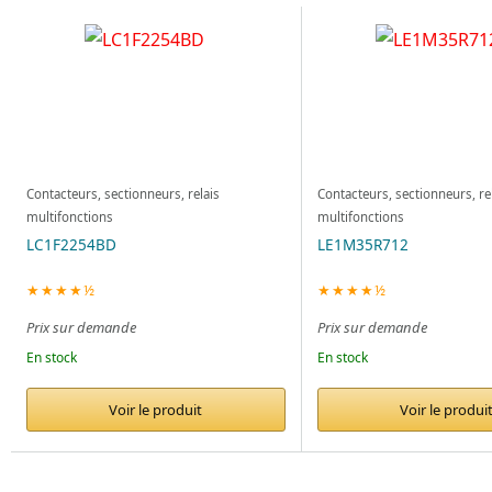
Contacteurs, sectionneurs, relais
Contacteurs, sectionneurs, re
multifonctions
multifonctions
LC1F2254BD
LE1M35R712
★★★★½
★★★★½
Prix sur demande
Prix sur demande
En stock
En stock
Voir le produit
Voir le produi