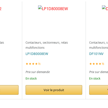
lais
Contacteurs, sectionneurs, relais
Contacteurs, s
multifonctions
multifonction
LP1D80008EW
DF101NV
★★★★½
★★★★½
Prix sur demande
Prix sur dem
En stock
En stock
t
Voir le produit