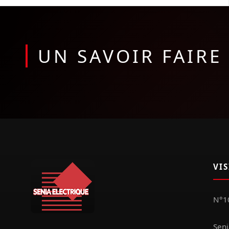
UN SAVOIR FAIR
VI
N°10
Seni