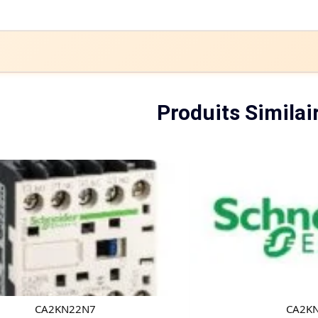
Produits Similai
CA2KN22N7
CA2K