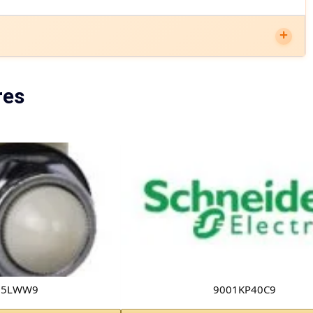
res
35LWW9
9001KP40C9