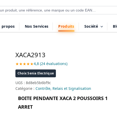
 de produits
 propos
Nos Services
Produits
Société
B
XACA2913
★★★★★
4,8 (24 évaluations)
Choix Senia Electrique
UGS :
8d8eb5b6bf9c
Catégorie :
Contrôle, Relais et Signalisation
BOITE PENDANTE XACA 2 POUSSOIRS 1
ARRET