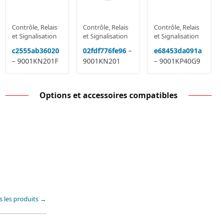
Contrôle, Relais
Contrôle, Relais
Contrôle, Relais
et Signalisation
et Signalisation
et Signalisation
c2555ab36020
02fdf776fe96
–
e68453da091a
– 9001KN201F
9001KN201
– 9001KP40G9
Options et accessoires compatibles
s les produits →