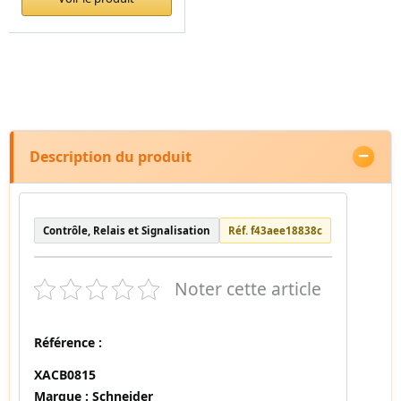
Description du produit
Contrôle, Relais et Signalisation
Réf. f43aee18838c
Noter cette article
Référence :
XACB0815
Marque :
Schneider