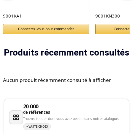
9001KA1
9001KN300
Connectez-vous pour commander
Connectez
Produits récemment consultés
Aucun produit récemment consulté à afficher
20 000
de références
Trouvez tout ce dont vous avez besoin dans notre catalogue.
VASTE CHOIX