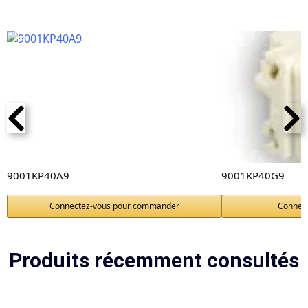
9001KP40A9
9001KP40G9
Connectez-vous pour commander
Connec
Produits récemment consultés