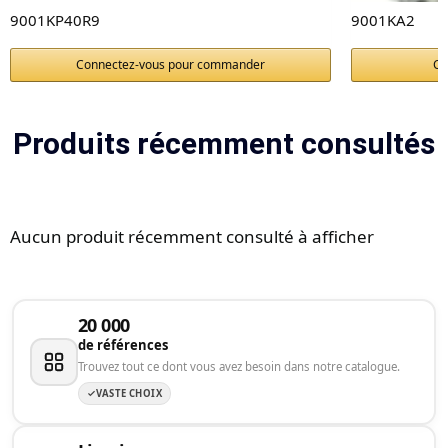
9001KP40R9
9001KA2
Connectez-vous pour commander
Co
Produits récemment consultés
Aucun produit récemment consulté à afficher
20 000
de références
Trouvez tout ce dont vous avez besoin dans notre catalogue.
VASTE CHOIX