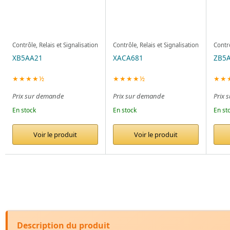
Contrôle, Relais et Signalisation
Contrôle, Relais et Signalisation
Contrô
XB5AA21
XACA681
ZB5
★★★★½
★★★★½
★★
Prix sur demande
Prix sur demande
Prix 
En stock
En stock
En st
Voir le produit
Voir le produit
Description du produit