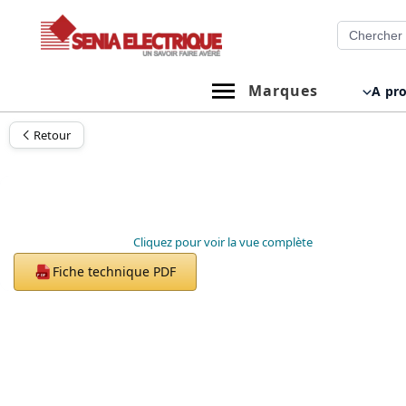
Aller
Recherche
au
contenu
Marques
A pr
Retour
Cliquez pour voir la vue complète
Fiche technique PDF
PDF