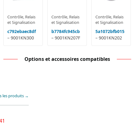
Contrôle, Relais
Contrôle, Relais
Contrôle, Relais
et Signalisation
et Signalisation
et Signalisation
c792ebaec8df
b7784fc945cb
5a1072bfb015
– 9001KN300
– 9001KN207F
– 9001KN202
Options et accessoires compatibles
s les produits →