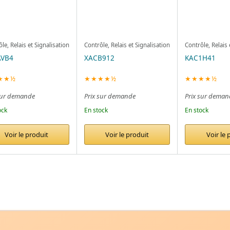
le, Relais et Signalisation
Contrôle, Relais et Signalisation
Contrôle, Relais 
AVB4
XACB912
KAC1H41
★★½
★★★★½
★★★★½
sur demande
Prix sur demande
Prix sur deman
ock
En stock
En stock
Voir le produit
Voir le produit
Voir le 