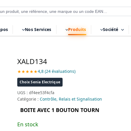
 de produits
opos
Nos Services
Produits
Société
XALD134
★★★★★
4,8 (24 évaluations)
Choix Senia Electrique
UGS :
df4ee53f4cfa
Catégorie :
Contrôle, Relais et Signalisation
BOITE AVEC 1 BOUTON TOURN
En stock