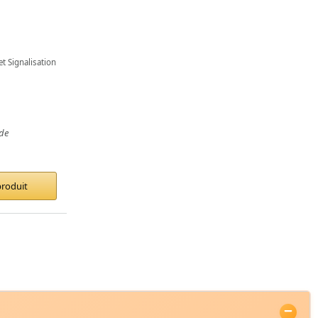
et Signalisation
de
produit