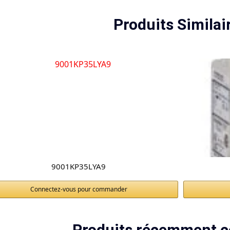
Produits Similai
9001KP35LYA9
Connectez-vous pour commander
Produits récemment c