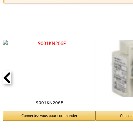
9001KN206F
Connectez-vous pour commander
Connec