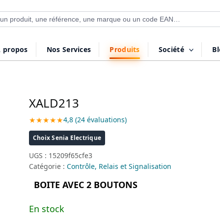
 de produits
 propos
Nos Services
Produits
Société
B
XALD213
★★★★★
4,8 (24 évaluations)
Choix Senia Electrique
UGS :
15209f65cfe3
Catégorie :
Contrôle, Relais et Signalisation
BOITE AVEC 2 BOUTONS
En stock