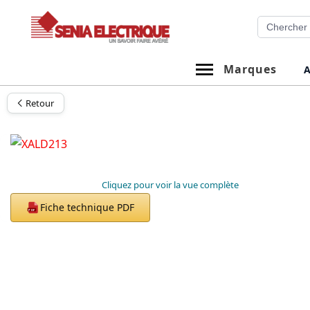
Aller
Recherche
au
contenu
Marques
A
Retour
Cliquez pour voir la vue complète
Fiche technique PDF
PDF