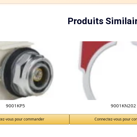
Produits Similai
9001KP5
9001KN202
tez-vous pour commander
Connectez-vous pour c