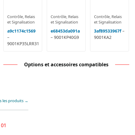
Contrôle, Relais
Contrôle, Relais
Contrôle, Relais
et Signalisation
et Signalisation
et Signalisation
a9c1174c1569
e68453da091a
3af89533967f
–
–
– 9001KP40G9
9001KA2
9001KP35LRR31
Options et accessoires compatibles
s les produits →