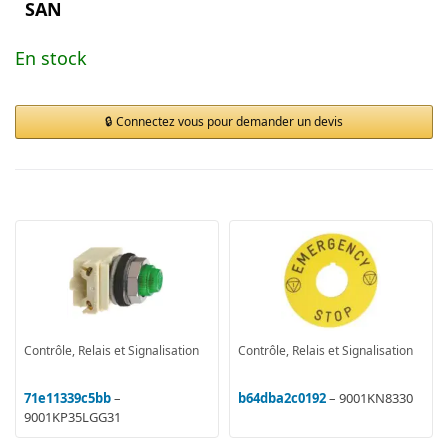
SAN
En stock
Connectez vous pour demander un devis
Contrôle, Relais et Signalisation
Contrôle, Relais et Signalisation
71e11339c5bb
–
b64dba2c0192
– 9001KN8330
9001KP35LGG31