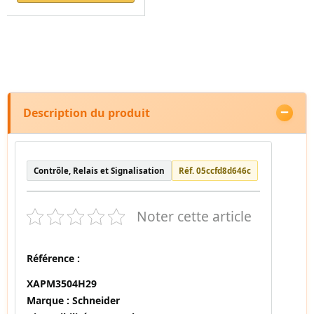
Description du produit
Contrôle, Relais et Signalisation
Réf. 05ccfd8d646c
Noter cette article
Référence :
XAPM3504H29
Marque :
Schneider