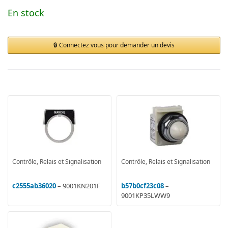
En stock
Connectez vous pour demander un devis
Contrôle, Relais et Signalisation
Contrôle, Relais et Signalisation
c2555ab36020
– 9001KN201F
b57b0cf23c08
–
9001KP35LWW9