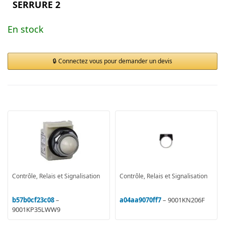
SERRURE 2
En stock
Connectez vous pour demander un devis
Contrôle, Relais et Signalisation
Contrôle, Relais et Signalisation
b57b0cf23c08
–
a04aa9070ff7
– 9001KN206F
9001KP35LWW9