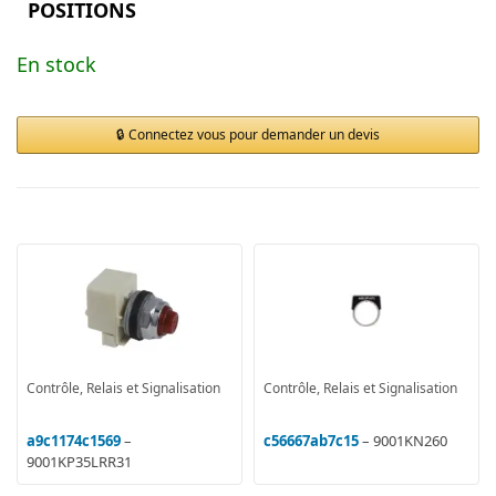
POSITIONS
En stock
Connectez vous pour demander un devis
Contrôle, Relais et Signalisation
Contrôle, Relais et Signalisation
a9c1174c1569
–
c56667ab7c15
– 9001KN260
9001KP35LRR31