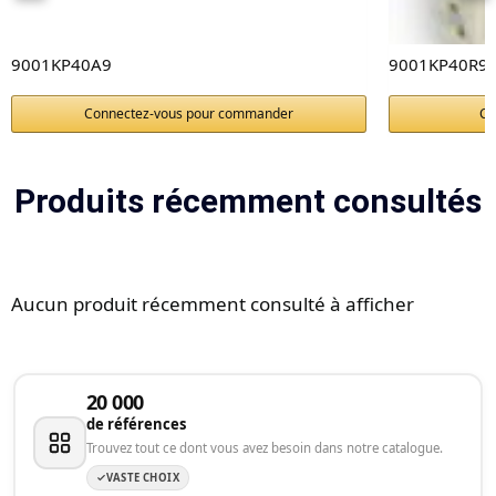
9001KP40A9
9001KP40R9
Connectez-vous pour commander
Co
Produits récemment consultés
Aucun produit récemment consulté à afficher
20 000
de références
Trouvez tout ce dont vous avez besoin dans notre catalogue.
VASTE CHOIX