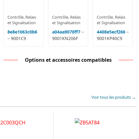
Contrôle, Relais
Contrôle, Relais
Contrôle, Relais
et Signalisation
et Signalisation
et Signalisation
8e8e1063c0b6
a04aa9070ff7
–
4408e5ecf266
–
– 9001C9
9001KN206F
9001KP40C9
Options et accessoires compatibles
Voir tous les produits →