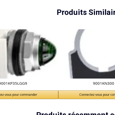
Produits Similai
9001KP35LGG9
9001KN300
tez-vous pour commander
Connectez-vous pour c
Produits récemment c