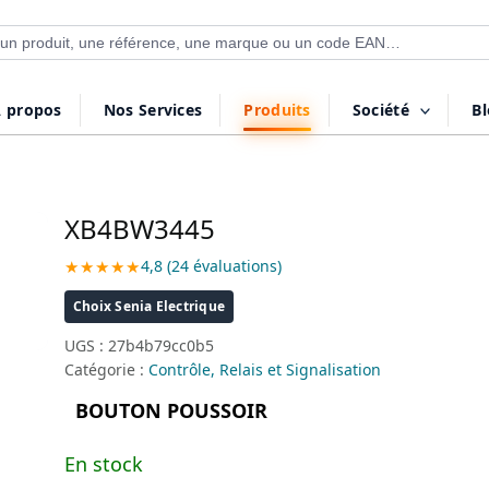
 de produits
 propos
Nos Services
Produits
Société
B
XB4BW3445
★★★★★
4,8 (24 évaluations)
Choix Senia Electrique
UGS :
27b4b79cc0b5
Catégorie :
Contrôle, Relais et Signalisation
BOUTON POUSSOIR
En stock