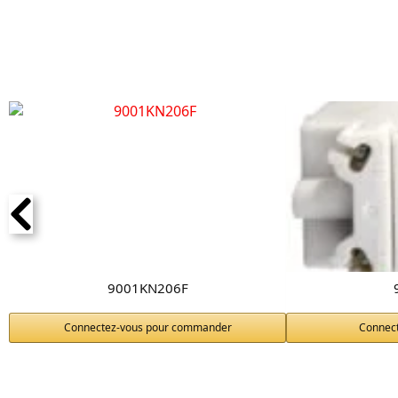
9001KN206F
Connectez-vous pour commander
Connec