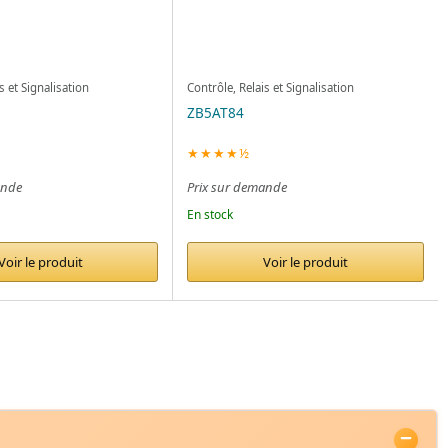
s et Signalisation
Contrôle, Relais et Signalisation
H
ZB5AT84
★★★★½
ande
Prix sur demande
En stock
Voir le produit
Voir le produit