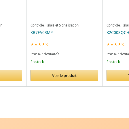
on
Contrôle, Relais et Signalisation
Contrôle, Relai
XB7EV03MP
K2C003QC
★★★★½
★★★★½
Prix sur demande
Prix sur dem
En stock
En stock
t
Voir le produit