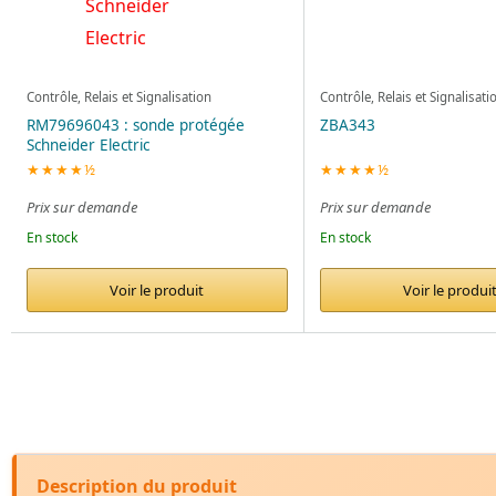
Contrôle, Relais et Signalisation
Contrôle, Relais et Signalisati
RM79696043 : sonde protégée
ZBA343
Schneider Electric
★★★★½
★★★★½
Prix sur demande
Prix sur demande
En stock
En stock
Voir le produit
Voir le produi
Description du produit