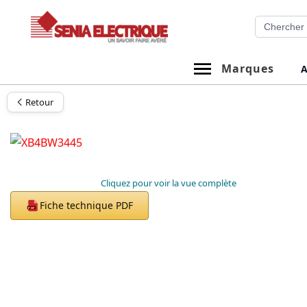
Aller
Recherche
au
contenu
Marques
A
Retour
Cliquez pour voir la vue complète
Fiche technique PDF
PDF