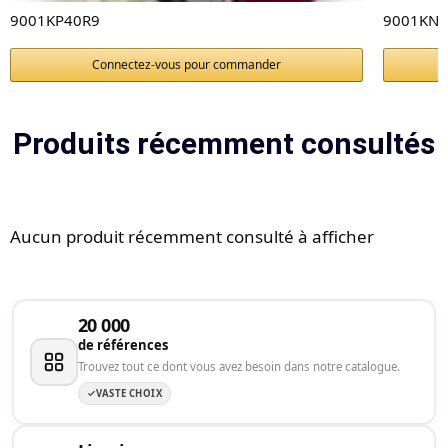
9001KP40R9
9001KN2
Connectez-vous pour commander
Produits récemment consultés
Aucun produit récemment consulté à afficher
20 000
de références
Trouvez tout ce dont vous avez besoin dans notre catalogue.
VASTE CHOIX