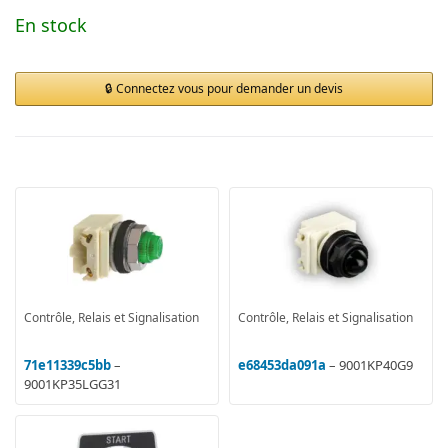
En stock
Connectez vous pour demander un devis
Contrôle, Relais et Signalisation
Contrôle, Relais et Signalisation
71e11339c5bb
–
e68453da091a
– 9001KP40G9
9001KP35LGG31