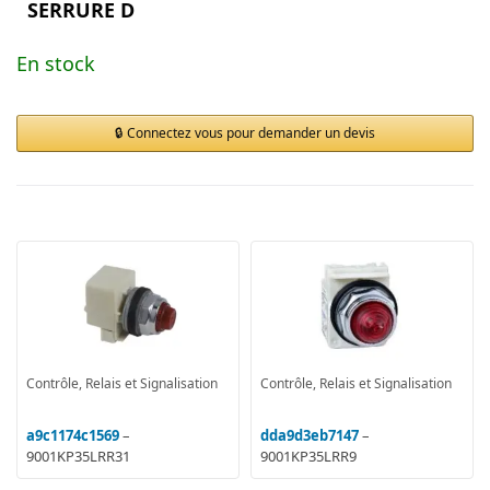
SERRURE D
En stock
Connectez vous pour demander un devis
Contrôle, Relais et Signalisation
Contrôle, Relais et Signalisation
a9c1174c1569
–
dda9d3eb7147
–
9001KP35LRR31
9001KP35LRR9