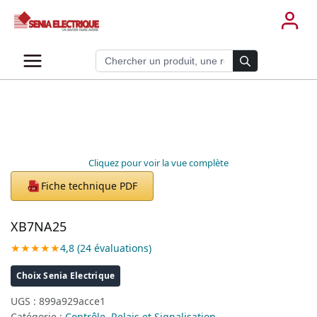
Aller
au
contenu
Recherche de produits
Cliquez pour voir la vue complète
Fiche technique PDF
PDF
XB7NA25
★★★★★
4,8 (24 évaluations)
Choix Senia Electrique
UGS :
899a929acce1
Catégorie :
Contrôle, Relais et Signalisation