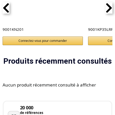
9001KN201
9001KP35LRR
Connectez-vous pour commander
Conn
Produits récemment consultés
Aucun produit récemment consulté à afficher
20 000
de références