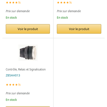
d’urgence
★★★★½
★★★★½
Prix sur demande
Prix sur demande
En stock
En stock
Voir le produit
Voir le produit
Contrôle, Relais et Signalisation
ZB5AH013
★★★★½
Prix sur demande
En stock