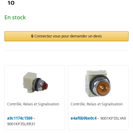
1O
En stock
Connectez vous pour demander un devis
Contrôle, Relais et Signalisation
Contrôle, Relais et Signalisation
a9c1174c1569
–
e4af6b9be0c4
– 9001KP35LYA9
9001KP35LRR31