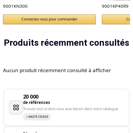
9001KN300
9001KP40R9
Connectez-vous pour commander
Con
Produits récemment consultés
Aucun produit récemment consulté à afficher
20 000
de références
Trouvez tout ce dont vous avez besoin dans notre catalogue.
VASTE CHOIX