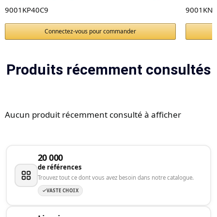
9001KP40C9
9001KN2
Connectez-vous pour commander
Produits récemment consultés
Aucun produit récemment consulté à afficher
20 000
de références
Trouvez tout ce dont vous avez besoin dans notre catalogue.
VASTE CHOIX