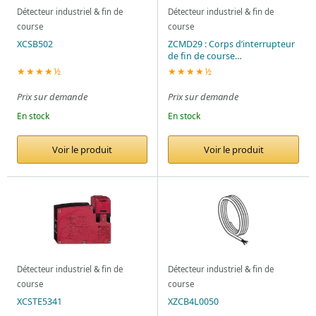
Détecteur industriel & fin de
Détecteur industriel & fin de
course
course
XCSB502
ZCMD29 : Corps d’interrupteur
de fin de course
Telemecanique 6A 240V
★★★★½
★★★★½
Prix sur demande
Prix sur demande
En stock
En stock
Voir le produit
Voir le produit
Détecteur industriel & fin de
Détecteur industriel & fin de
course
course
XCSTE5341
XZCB4L0050