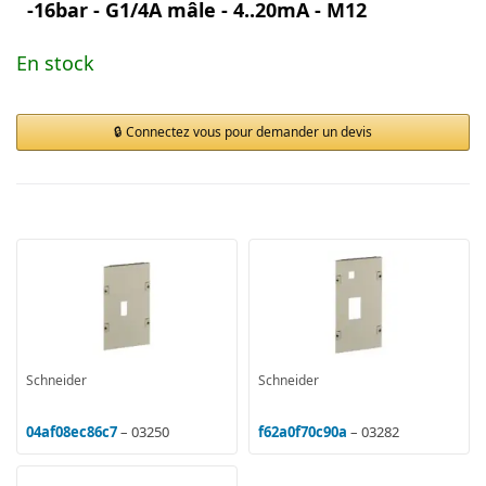
-16bar - G1/4A mâle - 4..20mA - M12
En stock
Connectez vous pour demander un devis
Schneider
Schneider
04af08ec86c7
– 03250
f62a0f70c90a
– 03282