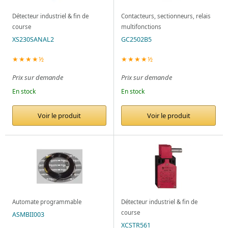
Détecteur industriel & fin de
Contacteurs, sectionneurs, relais
course
multifonctions
XS230SANAL2
GC2502B5
★★★★½
★★★★½
Prix sur demande
Prix sur demande
En stock
En stock
Voir le produit
Voir le produit
Automate programmable
Détecteur industriel & fin de
course
ASMBII003
XCSTR561