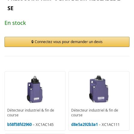
SE
En stock
Connectez vous pour demander un devis
Détecteur industriel & fin de
Détecteur industriel & fin de
course
course
b58f58fd2960
– XC1AC145
d8e5a292b3a1
– XC1AC111