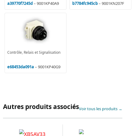
a39770f7245d
– 9001KP40A9
b7784fc945cb
– 9001KN207F
Contrôle, Relais et Signalisation
e68453da091a
– 9001KP40G9
Autres produits associés
Voir tous les produits →