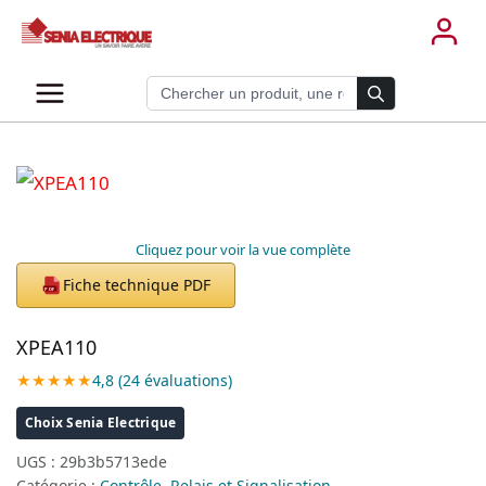
Aller
au
contenu
Recherche de produits
Cliquez pour voir la vue complète
Fiche technique PDF
PDF
XPEA110
★★★★★
4,8 (24 évaluations)
Choix Senia Electrique
UGS :
29b3b5713ede
Catégorie :
Contrôle, Relais et Signalisation