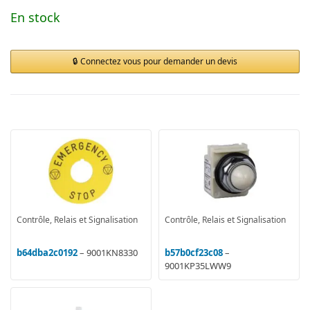
En stock
Connectez vous pour demander un devis
Contrôle, Relais et Signalisation
Contrôle, Relais et Signalisation
b64dba2c0192
– 9001KN8330
b57b0cf23c08
–
9001KP35LWW9