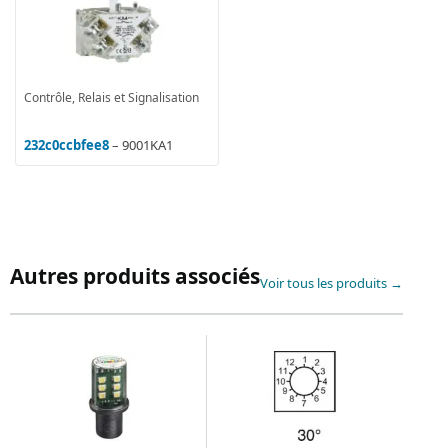
Contrôle, Relais et Signalisation
232c0ccbfee8
– 9001KA1
Autres produits associés
Voir tous les produits →