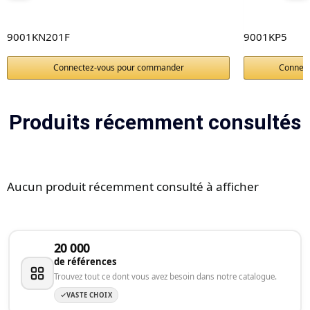
9001KN201F
9001KP5
Connectez-vous pour commander
Connec
Produits récemment consultés
Aucun produit récemment consulté à afficher
20 000
de références
Trouvez tout ce dont vous avez besoin dans notre catalogue.
VASTE CHOIX